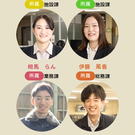
所属
所属
施設課
施設課
相馬 らん
伊藤 風香
所属
所属
業務課
総務課